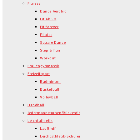
Fitness
Dance Aerobic
Fit ab 50
Fit forever
Pilates
Square Dance
Step & Fun
Workout
Frauengymnastik
Freizeitsport
Badminton
Basketball
Volleyball
Handball
Jedermannsturnen/Rückenfit
Leichtathletik
Lauftreff
Leichtathletik-Schüler