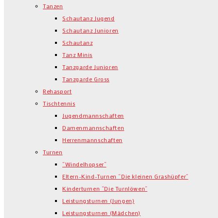
Tanzen
Schautanz Jugend
Schautanz Junioren
Schautanz
Tanz Minis
Tanzgarde Junioren
Tanzgarde Gross
Rehasport
Tischtennis
Jugendmannschaften
Damenmannschaften
Herrenmannschaften
Turnen
“Windelhopser”
Eltern-Kind-Turnen “Die kleinen Grashüpfer”
Kinderturnen “Die Turnlöwen”
Leistungsturnen (Jungen)
Leistungsturnen (Mädchen)