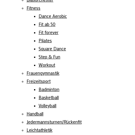
Fitness
Dance Aerobic
Fit ab 50
Fit forever
Pilates
Square Dance
Step & Fun
Workout
Frauengymnastik
Freizeitsport
Badminton
Basketball
Volleyball
Handball
Jedermannsturnen/Rückenfit
Leichtathletik