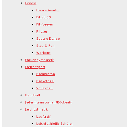
Fitness
Dance Aerobic
Fit ab 50
Fit forever
Pilates
Square Dance
Step & Fun
Workout
Frauengymnastik
Freizeitsport
Badminton
Basketball
Volleyball
Handball
Jedermannsturnen/Rückenfit
Leichtathletik
Lauftreff
Leichtathletik-Schüler