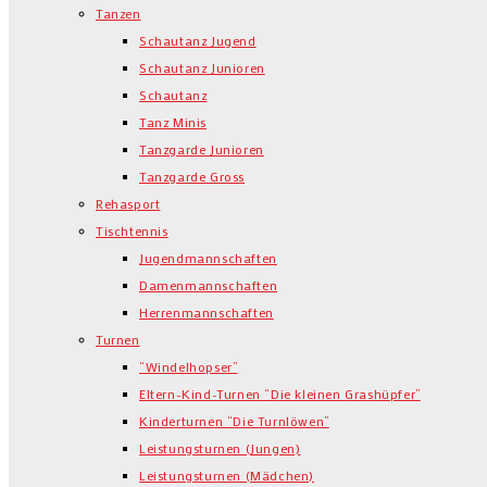
Tanzen
Schautanz Jugend
Schautanz Junioren
Schautanz
Tanz Minis
Tanzgarde Junioren
Tanzgarde Gross
Rehasport
Tischtennis
Jugendmannschaften
Damenmannschaften
Herrenmannschaften
Turnen
“Windelhopser”
Eltern-Kind-Turnen “Die kleinen Grashüpfer”
Kinderturnen “Die Turnlöwen”
Leistungsturnen (Jungen)
Leistungsturnen (Mädchen)