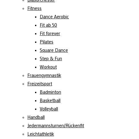
Fitness
Dance Aerobic
Fit ab 50
Fit forever
Pilates
Square Dance
Step & Fun
Workout
Frauengymnastik
Freizeitsport
Badminton
Basketball
Volleyball
Handball
Jedermannsturnen/Rückenfit
Leichtathletik