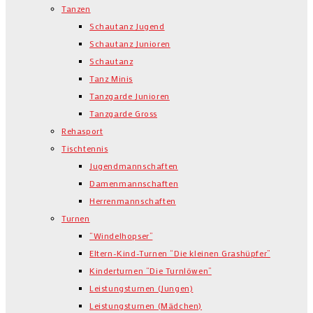
Tanzen
Schautanz Jugend
Schautanz Junioren
Schautanz
Tanz Minis
Tanzgarde Junioren
Tanzgarde Gross
Rehasport
Tischtennis
Jugendmannschaften
Damenmannschaften
Herrenmannschaften
Turnen
“Windelhopser”
Eltern-Kind-Turnen “Die kleinen Grashüpfer”
Kinderturnen “Die Turnlöwen”
Leistungsturnen (Jungen)
Leistungsturnen (Mädchen)