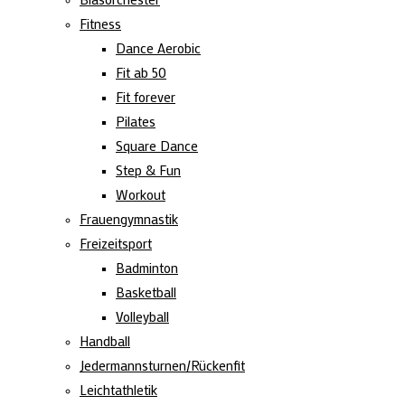
Fitness
Dance Aerobic
Fit ab 50
Fit forever
Pilates
Square Dance
Step & Fun
Workout
Frauengymnastik
Freizeitsport
Badminton
Basketball
Volleyball
Handball
Jedermannsturnen/Rückenfit
Leichtathletik