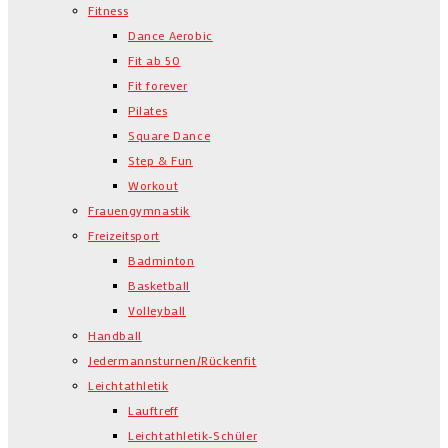
Fitness
Dance Aerobic
Fit ab 50
Fit forever
Pilates
Square Dance
Step & Fun
Workout
Frauengymnastik
Freizeitsport
Badminton
Basketball
Volleyball
Handball
Jedermannsturnen/Rückenfit
Leichtathletik
Lauftreff
Leichtathletik-Schüler